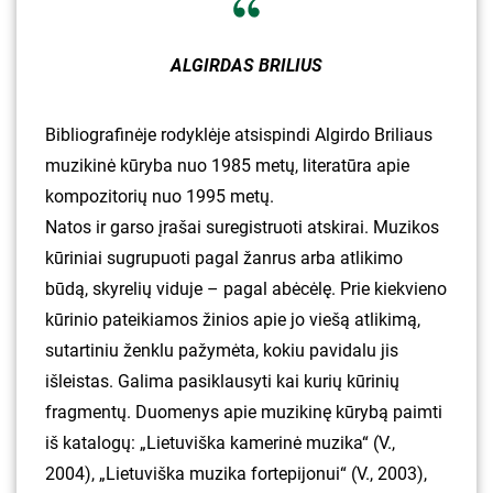
ALGIRDAS BRILIUS
Bibliografinėje rodyklėje atsispindi Algirdo Briliaus
muzikinė kūryba nuo 1985 metų, literatūra apie
kompozitorių nuo 1995 metų.
Natos ir garso įrašai suregistruoti atskirai. Muzikos
kūriniai sugrupuoti pagal žanrus arba atlikimo
būdą, skyrelių viduje – pagal abėcėlę. Prie kiekvieno
kūrinio pateikiamos žinios apie jo viešą atlikimą,
sutartiniu ženklu pažymėta, kokiu pavidalu jis
išleistas. Galima pasiklausyti kai kurių kūrinių
fragmentų. Duomenys apie muzikinę kūrybą paimti
iš katalogų: „Lietuviška kamerinė muzika“ (V.,
2004), „Lietuviška muzika fortepijonui“ (V., 2003),