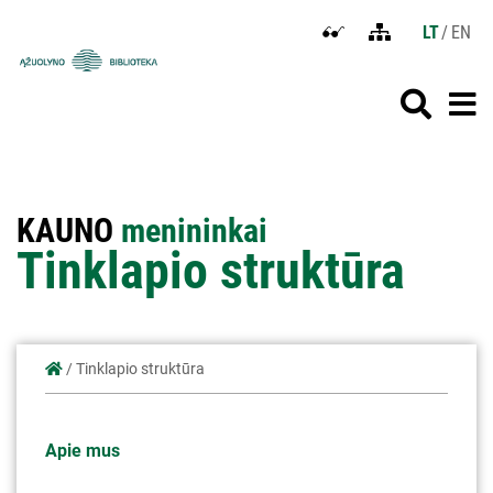
LT
EN
Atidaryti
Tinklapio
Kauno
nustatymus
struktūra
apskrities
neįgaliesiems
viešoji
Atid
A
Ąžuolyno
biblioteka
paie
m
m
KAUNO
menininkai
Tinklapio struktūra
/
Tinklapio struktūra
Apie mus