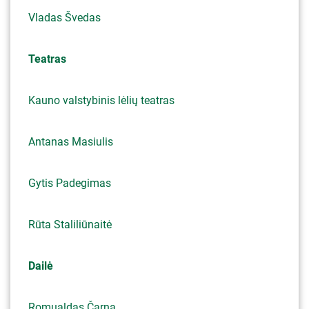
Vladas Švedas
Teatras
Kauno valstybinis lėlių teatras
Antanas Masiulis
Gytis Padegimas
Rūta Staliliūnaitė
Dailė
Romualdas Čarna