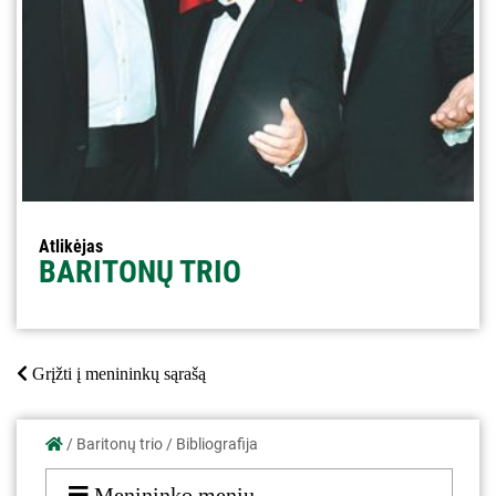
Atlikėjas
BARITONŲ TRIO
Grįžti į menininkų sąrašą
/
Baritonų trio
/
Bibliografija
Menininko meniu