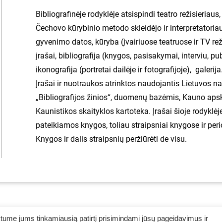
Bibliografinėje rodyklėje atsispindi teatro režisieriaus
Čechovo kūrybinio metodo skleidėjo ir interpretator
gyvenimo datos, kūryba (įvairiuose teatruose ir TV rež
įrašai, bibliografija (knygos, pasisakymai, interviu, pub
ikonografija (portretai dailėje ir fotografijoje), galerija
Įrašai ir nuotraukos atrinktos naudojantis Lietuvos na
„Bibliografijos žinios“, duomenų bazėmis, Kauno apskr
Kaunistikos skaityklos kartoteka. Įrašai šioje rodyklė
pateikiamos knygos, toliau straipsniai knygose ir perio
Knygos ir dalis straipsnių peržiūrėti de visu.
ume jums tinkamiausią patirtį prisimindami jūsų pageidavimus ir