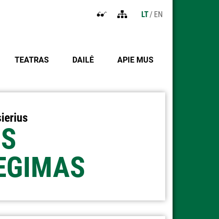
LT
EN
Atidaryti
Tinklapio
nustatymus
struktūra
neįgaliesiems
TEATRAS
DAILĖ
APIE MUS
sierius
IS
EGIMAS