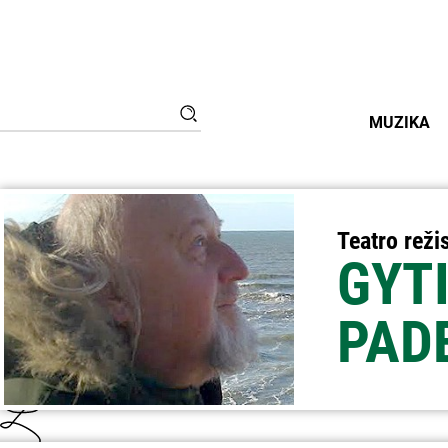
Ieškoti:
Paieška
MUZIKA
Teatro reži
GYT
PAD