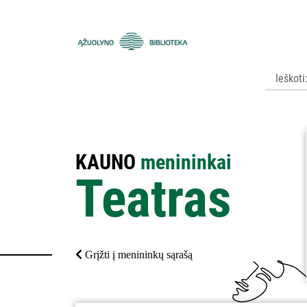
Kauno
apskrities
viešoji
Ąžuolyno
biblioteka
KAUNO
menininkai
Teatras
Grįžti į menininkų sąrašą