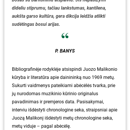
dideliu stiprumu, tačiau lankstumas, kantilena,
aukšta garso kultūra, gera dikcija leidžia atlikti
sudėtingas bosui arijas.
P. BANYS
Bibliografinėje rodyklėje atsispindi Juozo Malikonio
kūryba ir literatūra apie dainininką nuo 1969 metų.
Sukurti vaidmenys pateikiami abėcėlės tvarka, prie
jų nurodomas muzikinio kūrinio originalus
pavadinimas ir premjeros data. Pasisakymai,
interviu išdėstyti chronologine seka, straipsniai apie
Juozą Malikonį išdėstyti metų chronologine seka,
metų viduje – pagal abėcėlę.