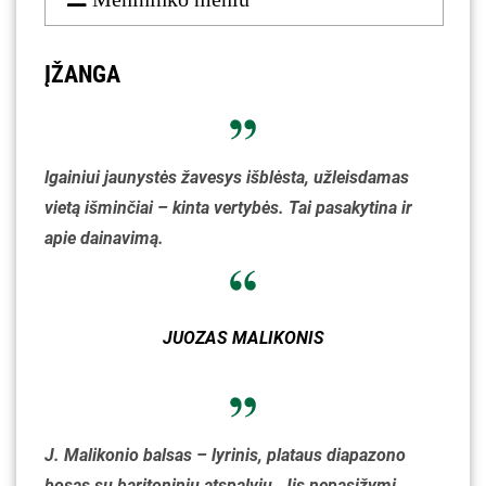
ĮŽANGA
lgainiui jaunystės žavesys išblėsta, užleisdamas
vietą išminčiai – kinta vertybės. Tai pasakytina ir
apie dainavimą.
JUOZAS MALIKONIS
J. Malikonio balsas – lyrinis, plataus diapazono
bosas su baritoniniu atspalviu. Jis nepasižymi