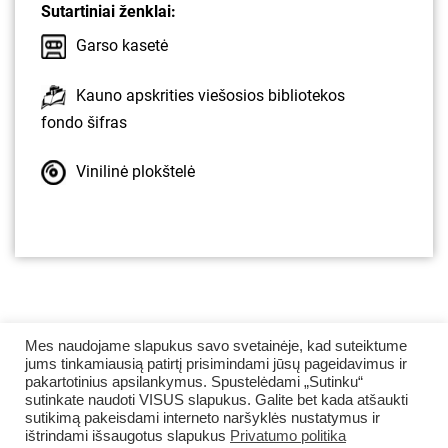
Sutartiniai ženklai:
Garso kasetė
Kauno apskrities viešosios bibliotekos
fondo šifras
Vinilinė plokštelė
Mes naudojame slapukus savo svetainėje, kad suteiktume
jums tinkamiausią patirtį prisimindami jūsų pageidavimus ir
pakartotinius apsilankymus. Spustelėdami „Sutinku“
sutinkate naudoti VISUS slapukus. Galite bet kada atšaukti
sutikimą pakeisdami interneto naršyklės nustatymus ir
ištrindami išsaugotus slapukus
Privatumo politika
© 2008–2026 Kauno apskrities viešoji Ąžuolyno biblioteka.