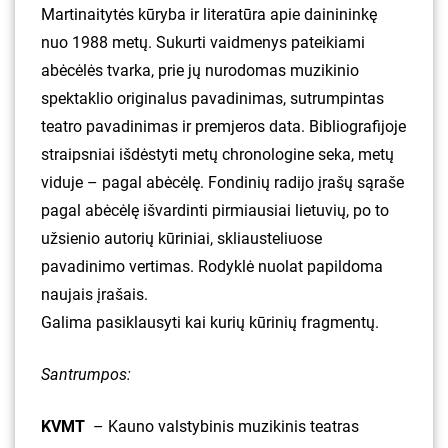
Martinaitytės kūryba ir literatūra apie dainininkę
nuo 1988 metų. Sukurti vaidmenys pateikiami
abėcėlės tvarka, prie jų nurodomas muzikinio
spektaklio originalus pavadinimas, sutrumpintas
teatro pavadinimas ir premjeros data. Bibliografijoje
straipsniai išdėstyti metų chronologine seka, metų
viduje – pagal abėcėlę. Fondinių radijo įrašų sąraše
pagal abėcėlę išvardinti pirmiausiai lietuvių, po to
užsienio autorių kūriniai, skliausteliuose
pavadinimo vertimas. Rodyklė nuolat papildoma
naujais įrašais.
Galima pasiklausyti kai kurių kūrinių fragmentų.
Santrumpos:
KVMT
– Kauno valstybinis muzikinis teatras