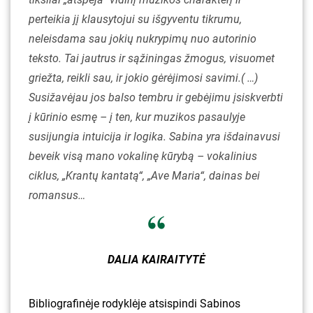
perteikia jį klausytojui su išgyventu tikrumu,
neleisdama sau jokių nukrypimų nuo autorinio
teksto. Tai jautrus ir sąžiningas žmogus, visuomet
griežta, reikli sau, ir jokio gėrėjimosi savimi.( …)
Susižavėjau jos balso tembru ir gebėjimu įsiskverbti
į kūrinio esmę – į ten, kur muzikos pasaulyje
susijungia intuicija ir logika. Sabina yra išdainavusi
beveik visą mano vokalinę kūrybą – vokalinius
ciklus, „Krantų kantatą“, „Ave Maria“, dainas bei
romansus…
DALIA KAIRAITYTĖ
Bibliografinėje rodyklėje atsispindi Sabinos