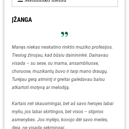
ĮŽANGA
Manęs niekas neskatino rinktis muziko profesijos.
Tiesiog žinojau, kad būsiu dainininkė. Dainavau
visada – su sese, su mama, ansambliuose,
choruose, muzikantų buvo ir tarp mano draugų.
Turėjau gerą atmintį ir greitai galėdavau balsu
atkartoti motyvą ar melodiją.
Kartais net skausmingai, bet aš savo herojes labai
myliu, jos labai skirtingos, bet visos – stiprios
asmenybės. Jos mylėjo, kovojo dėl savo meilės,
deja, ne visada sėkmingai…