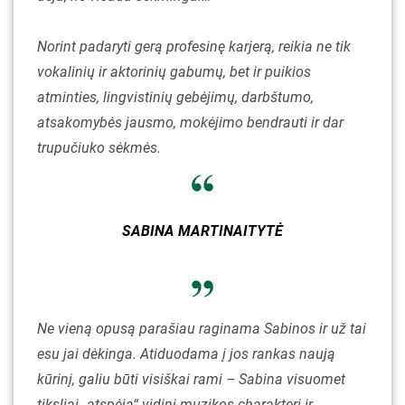
Norint padaryti gerą profesinę karjerą, reikia ne tik
vokalinių ir aktorinių gabumų, bet ir puikios
atminties, lingvistinių gebėjimų, darbštumo,
atsakomybės jausmo, mokėjimo bendrauti ir dar
trupučiuko sėkmės.
SABINA MARTINAITYTĖ
Ne vieną opusą parašiau raginama Sabinos ir už tai
esu jai dėkinga. Atiduodama į jos rankas naują
kūrinį, galiu būti visiškai rami – Sabina visuomet
tiksliai „atspėja“ vidinį muzikos charakterį ir