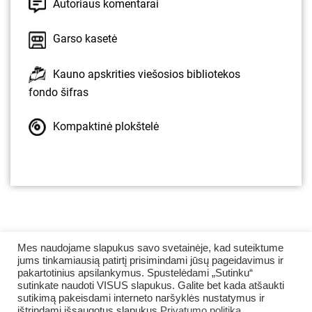
Autoriaus komentarai
Garso kasetė
Kauno apskrities viešosios bibliotekos
fondo šifras
Kompaktinė plokštelė
Mes naudojame slapukus savo svetainėje, kad suteiktume
jums tinkamiausią patirtį prisimindami jūsų pageidavimus ir
pakartotinius apsilankymus. Spustelėdami „Sutinku“
sutinkate naudoti VISUS slapukus. Galite bet kada atšaukti
sutikimą pakeisdami interneto naršyklės nustatymus ir
ištrindami išsaugotus slapukus
Privatumo politika