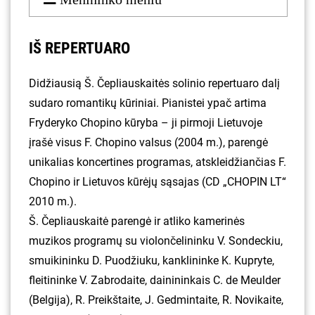
IŠ REPERTUARO
Didžiausią Š. Čepliauskaitės solinio repertuaro dalį
sudaro romantikų kūriniai. Pianistei ypač artima
Fryderyko Chopino kūryba – ji pirmoji Lietuvoje
įrašė visus F. Chopino valsus (2004 m.), parengė
unikalias koncertines programas, atskleidžiančias F.
Chopino ir Lietuvos kūrėjų sąsajas (CD „CHOPIN LT“
2010 m.).
Š. Čepliauskaitė parengė ir atliko kamerinės
muzikos programų su violončelininku V. Sondeckiu,
smuikininku D. Puodžiuku, kanklininke K. Kupryte,
fleitininke V. Zabrodaite, dainininkais C. de Meulder
(Belgija), R. Preikštaite, J. Gedmintaite, R. Novikaite,