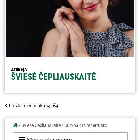
Atlikėja
ŠVIESĖ ČEPLIAUSKAITĖ
Grįžti į menininkų sąrašą
/
Šviesė Čepliauskaitė
/
Kūryba
/
Iš repertuaro
Menininko meniu