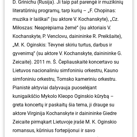
D. Grinichu (Rusija). Ji taip pat parengė ir muzikinių
literatūrinių programų, tarp kurių – „F. Chopinas:
muzika ir laiškai“ (su aktore V. Kochanskyte), „Cz.
Miłoszas: Neaprėpiama žemė“ (su aktoriais V.
Kochanskyte, P. Venclovu, dainininke R. Preikšaite),
„M. K. Oginskis: Tėvynei skiriu turtus, darbus ir
gyvenimą“ (su aktore V. Kochanskyte, dainininke G.
Zeicaite). 2011 m. Š. Čepliauskaitė koncertavo su
Lietuvos nacionaliniu simfoniniu orkestru, Kauno
simfoniniu orkestru, Tomsko kameriniu orkestru.
Pianistė aktyviai dalyvauja puoselėjant
kunigaikščio Mykolo Kleopo Oginskio kūrybą –
greta koncertų ir paskaitų šia tema, ji drauge su
aktore Virginija Kochanskyte ir dainininke Giedre
Zeicaite pirmąkart Lietuvoje įrašė M. K. Oginskio
romansus, kūrinius fortepijonui ir savo