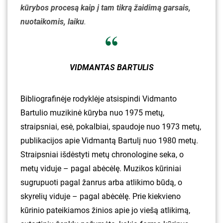
kūrybos procesą kaip į tam tikrą žaidimą garsais,
nuotaikomis, laik
u
.
VIDMANTAS BARTULIS
Bibliografinėje rodyklėje atsispindi Vidmanto
Bartulio muzikinė kūryba nuo 1975 metų,
straipsniai, esė, pokalbiai, spaudoje nuo 1973 metų,
publikacijos apie Vidmantą Bartulį nuo 1980 metų.
Straipsniai išdėstyti metų chronologine seka, o
metų viduje – pagal abėcėlę. Muzikos kūriniai
sugrupuoti pagal žanrus arba atlikimo būdą, o
skyrelių viduje – pagal abėcėlę. Prie kiekvieno
kūrinio pateikiamos žinios apie jo viešą atlikimą,