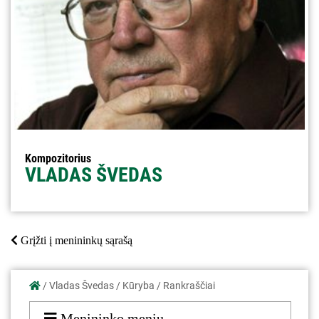
Kompozitorius
VLADAS ŠVEDAS
Grįžti į menininkų sąrašą
/
Vladas Švedas
/
Kūryba
/
Rankraščiai
Menininko meniu