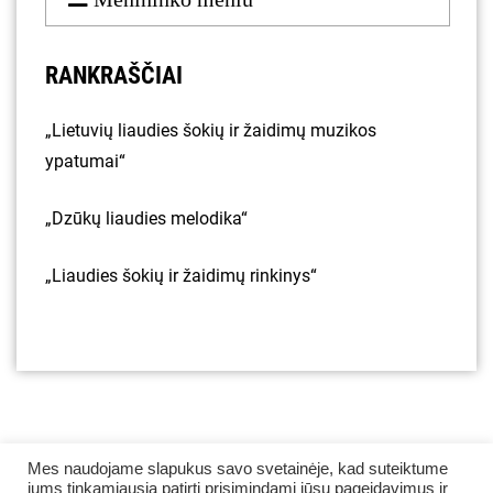
RANKRAŠČIAI
„Lietuvių liaudies šokių ir žaidimų muzikos
ypatumai“
„Dzūkų liaudies melodika“
„Liaudies šokių ir žaidimų rinkinys“
Mes naudojame slapukus savo svetainėje, kad suteiktume
jums tinkamiausią patirtį prisimindami jūsų pageidavimus ir