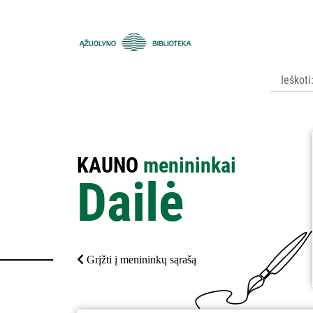
Kauno
apskrities
viešoji
Ąžuolyno
biblioteka
KAUNO
menininkai
Dailė
Grįžti į menininkų sąrašą