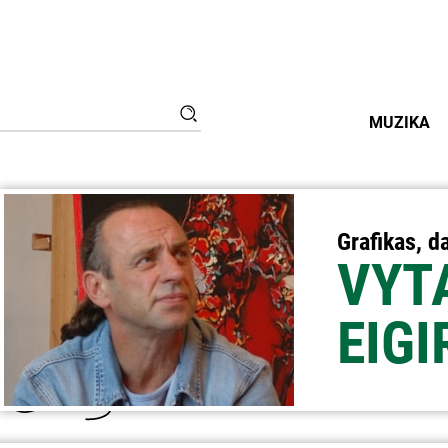
Ieškoti:
Paieška
MUZIKA
Grafikas, d
VYT
EIG