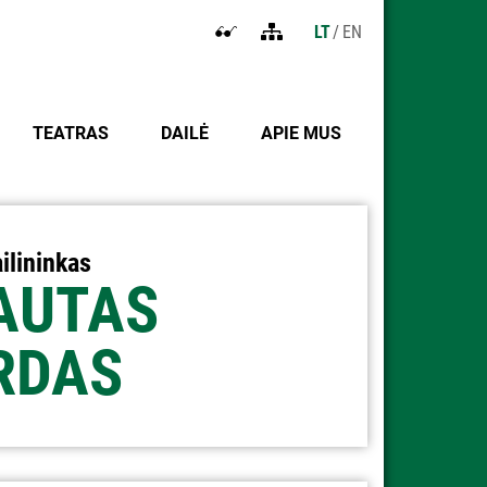
LT
EN
Atidaryti
Tinklapio
nustatymus
struktūra
neįgaliesiems
TEATRAS
DAILĖ
APIE MUS
ailininkas
AUTAS
IRDAS