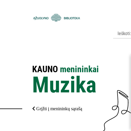
Kauno
apskrities
viešoji
Ąžuolyno
biblioteka
KAUNO
menininkai
Muzika
Grįžti į menininkų sąrašą