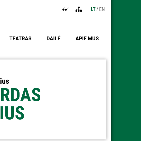
LT
EN
Atidaryti
Tinklapio
nustatymus
struktūra
neįgaliesiems
TEATRAS
DAILĖ
APIE MUS
ius
IRDAS
IUS