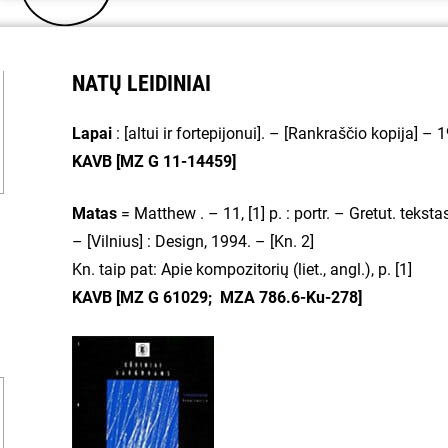
NATŲ LEIDINIAI
Lapai
: [altui ir fortepijonui]. – [Rankraščio kopija] –
KAVB [MZ G 11-14459]
Matas
= Matthew . – 11, [1] p. : portr. – Gretut. teksta
– [Vilnius] : Design, 1994. – [Kn. 2]
Kn. taip pat: Apie kompozitorių (liet., angl.), p. [1]
KAVB [MZ G 61029; MZA 786.6-Ku-278]