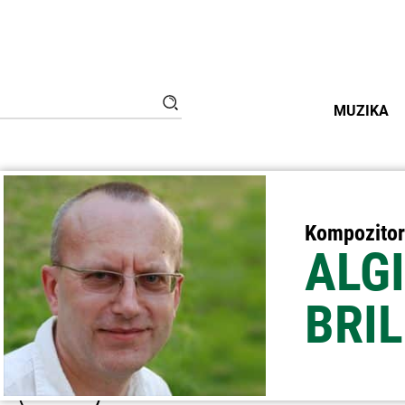
Ieškoti:
Paieška
MUZIKA
Kompozitor
ALG
BRIL