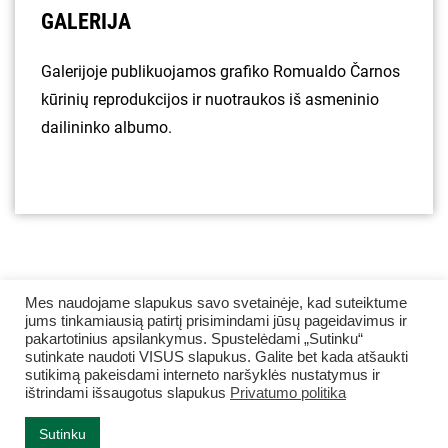
GALERIJA
Galerijoje publikuojamos grafiko Romualdo Čarnos
kūrinių reprodukcijos ir nuotraukos iš asmeninio
dailininko albumo.
Mes naudojame slapukus savo svetainėje, kad suteiktume
jums tinkamiausią patirtį prisimindami jūsų pageidavimus ir
pakartotinius apsilankymus. Spustelėdami „Sutinku“
sutinkate naudoti VISUS slapukus. Galite bet kada atšaukti
sutikimą pakeisdami interneto naršyklės nustatymus ir
ištrindami išsaugotus slapukus
Privatumo politika
© 2008–2026 Kauno apskrities viešoji Ąžuolyno biblioteka.
Sutinku
Internetinių svetainių kūrimas
Jauna Reklama
: