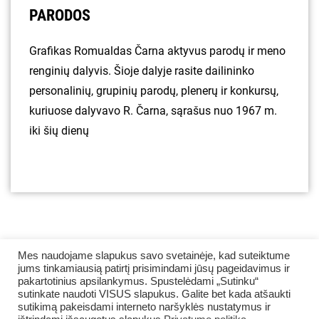
PARODOS
Grafikas Romualdas Čarna aktyvus parodų ir meno
renginių dalyvis. Šioje dalyje rasite dailininko
personalinių, grupinių parodų, plenerų ir konkursų,
kuriuose dalyvavo R. Čarna, sąrašus nuo 1967 m.
iki šių dienų
Mes naudojame slapukus savo svetainėje, kad suteiktume
jums tinkamiausią patirtį prisimindami jūsų pageidavimus ir
pakartotinius apsilankymus. Spustelėdami „Sutinku“
sutinkate naudoti VISUS slapukus. Galite bet kada atšaukti
sutikimą pakeisdami interneto naršyklės nustatymus ir