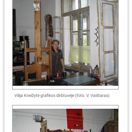
Vilija Kneižytė grafikos dirbtuvėje (foto. V. Vaištaras)