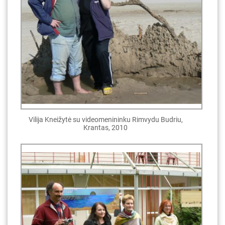
Vilija Kneižytė su videomenininku Rimvydu Budriu,
Krantas, 2010