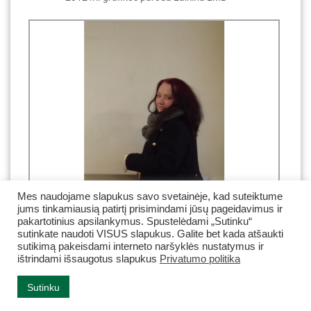
Mes naudojame slapukus savo svetainėje, kad suteiktume
jums tinkamiausią patirtį prisimindami jūsų pageidavimus ir
pakartotinius apsilankymus. Spustelėdami „Sutinku“
sutinkate naudoti VISUS slapukus. Galite bet kada atšaukti
sutikimą pakeisdami interneto naršyklės nustatymus ir
ištrindami išsaugotus slapukus
Privatumo politika
Vilija Kneižytė ruošiant parodą 2013 m.
Sutinku