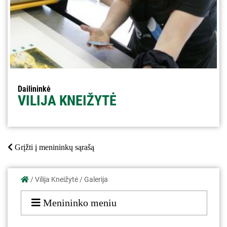
Dailininkė
VILIJA KNEIŽYTĖ
Grįžti į menininkų sąrašą
/
Vilija Kneižytė
/
Galerija
Menininko meniu