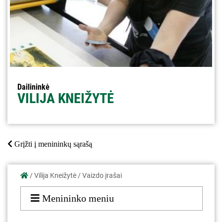
Dailininkė
VILIJA KNEIŽYTĖ
Grįžti į menininkų sąrašą
/
Vilija Kneižytė
/
Vaizdo įrašai
Menininko meniu