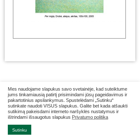
Mes naudojame slapukus savo svetainėje, kad suteiktume
jums tinkamiausią patirtį prisimindami jūsų pageidavimus ir
pakartotinius apsilankymus. Spustelėdami „Sutinku“
sutinkate naudoti VISUS slapukus. Galite bet kada atšaukti
sutikimą pakeisdami interneto naršyklės nustatymus ir
ištrindami išsaugotus slapukus
Privatumo politika
© 2008–2026 Kauno apskrities viešoji Ąžuolyno biblioteka.
Sutinku
Internetinių svetainių kūrimas
Jauna Reklama
: