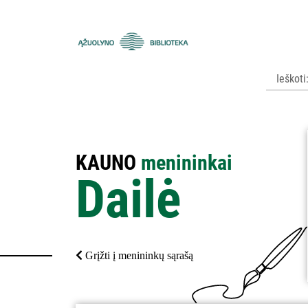
Kauno
apskrities
viešoji
Ąžuolyno
biblioteka
KAUNO
menininkai
Dailė
Grįžti į menininkų sąrašą