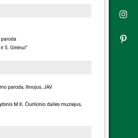
ų paroda
ir S. Girėnui”
imo paroda, Ilinojus, JAV
binis M.K. Čiurlionio dailės muziejus,