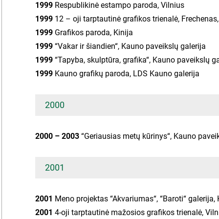
1999
Respublikinė estampo paroda, Vilnius
1999
12 – oji tarptautinė grafikos trienalė, Frechenas,
1999
Grafikos paroda, Kinija
1999
“Vakar ir šiandien“, Kauno paveikslų galerija
1999
“Tapyba, skulptūra, grafika“, Kauno paveikslų ga
1999
Kauno grafikų paroda, LDS Kauno galerija
2000
2000 – 2003
“Geriausias metų kūrinys“, Kauno paveik
2001
2001
Meno projektas “Akvariumas“, “Baroti“ galerija,
2001
4-oji tarptautinė mažosios grafikos trienalė, Viln