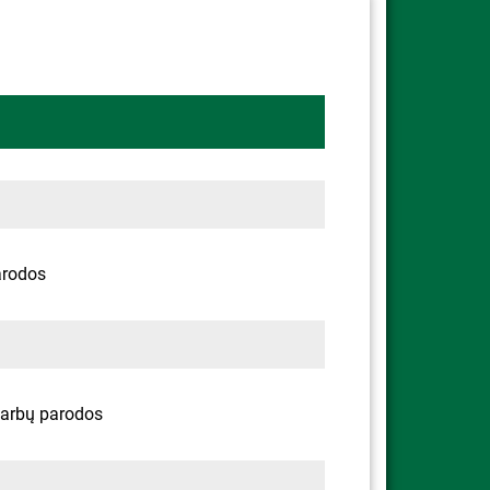
arodos
darbų parodos