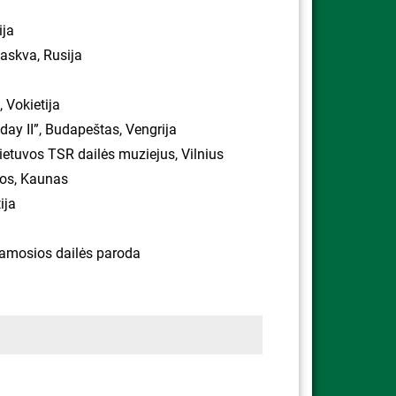
ija
askva, Rusija
 Vokietija
oday II”, Budapeštas, Vengrija
etuvos TSR dailės muziejus, Vilnius
dos, Kaunas
ija
jamosios dailės paroda