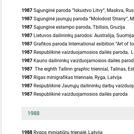
1987
Sąjunginė paroda “Iskustvo Litvy“, Maskva, Rus
1987
Sąjunginė jaunųjų paroda “Molodost Strany“, M
1987
Sąjunginė estampo paroda, Tbilisis, Gruzija
1987
Lietuvos dailininkų parodos: Australija, Suomija,
1987
Grafikos paroda International exibition “Art of t
1987
Respublikinė vaizduojamosios dailės paroda, Li
1987
Kauno dailininkų vaizduojamosios dailės paro
1987
The eighth Tallinn graphic triennial, Talinas, Est
1987
Rigas minigrafikas triennale, Ryga, Latvija
1987
Respublikinė Jaunųjų dailininkų darbų vaizduo
1987
Respublikinė vaizduojamosios dailės paroda
1988
1988
Rygos miniatiūrų trienalė, Latvija