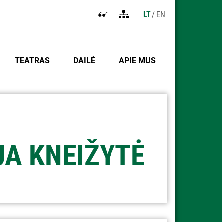
LT
EN
Atidaryti
Tinklapio
nustatymus
struktūra
neįgaliesiems
TEATRAS
DAILĖ
APIE MUS
JA KNEIŽYTĖ