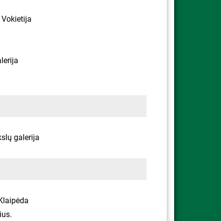
 Vokietija
lerija
slų galerija
 Klaipėda
ius.