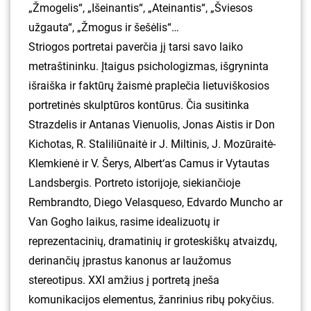
„Žmogelis“, „Išeinantis“, „Ateinantis“, „Šviesos
užgauta“, „Žmogus ir šešėlis“…
Striogos portretai paverčia jį tarsi savo laiko
metraštininku. Įtaigus psichologizmas, išgryninta
išraiška ir faktūrų žaismė praplečia lietuviškosios
portretinės skulptūros kontūrus. Čia susitinka
Strazdelis ir Antanas Vienuolis, Jonas Aistis ir Don
Kichotas, R. Staliliūnaitė ir J. Miltinis, J. Mozūraitė-
Klemkienė ir V. Šerys, Albert‘as Camus ir Vytautas
Landsbergis. Portreto istorijoje, siekiančioje
Rembrandto, Diego Velasqueso, Edvardo Muncho ar
Van Gogho laikus, rasime idealizuotų ir
reprezentacinių, dramatinių ir groteskiškų atvaizdų,
derinančių įprastus kanonus ar laužomus
stereotipus. XXI amžius į portretą įneša
komunikacijos elementus, žanrinius ribų pokyčius.