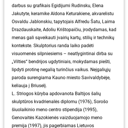
darbus su grafikais Egidijumi Rudinsku, Elena
Jakutyte, keramike Aldona Keturakiene, akvarelistu
Osvaldu Jablonskiu, tapytojais Alfredu Šatu, Laima
Drazdauskaite, Adoliu Krištopaičiu, įrodydamas, kad
menas gali sąveikauti įvairių kartų, stilių ir technikų
kontekste. Skulptorius randa laiko padėti
visuomenės silpniesiems – neatlygintinai dirba su
„Vilties“ bendrijos ugdytiniais, mokydamas piešti,
lipdyti protinę negalią turinčius vaikus. Neįgaliųjų
paroda surengiama Kauno miesto Savivaldybėje,
keliauja į Briuselį.
L. Striogos kūryba apdovanota Baltijos šalių
skulptūros kvadrienalės diplomu (1976), Sorošo
šiuolaikinio meno centro stipendija (1995),
Genovaitės Kazokienės vaizduojamojo meno
premija (1997), jis pagerbiamas Lietuvos