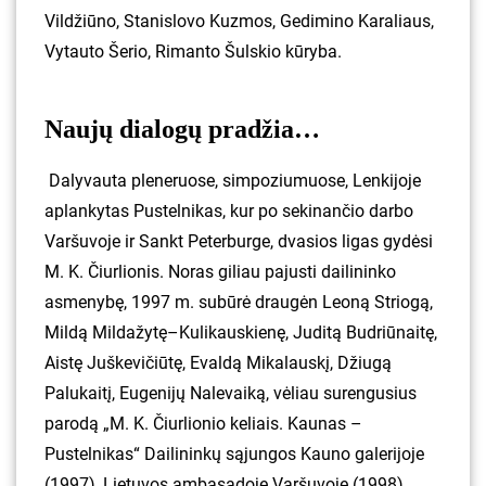
Vildžiūno, Stanislovo Kuzmos, Gedimino Karaliaus,
Vytauto Šerio, Rimanto Šulskio kūryba.
Naujų dialogų pradžia…
Dalyvauta pleneruose, simpoziumuose, Lenkijoje
aplankytas Pustelnikas, kur po sekinančio darbo
Varšuvoje ir Sankt Peterburge, dvasios ligas gydėsi
M. K. Čiurlionis. Noras giliau pajusti dailininko
asmenybę, 1997 m. subūrė draugėn Leoną Striogą,
Mildą Mildažytę–Kulikauskienę, Juditą Budriūnaitę,
Aistę Juškevičiūtę, Evaldą Mikalauskį, Džiugą
Palukaitį, Eugenijų Nalevaiką, vėliau surengusius
parodą „M. K. Čiurlionio keliais. Kaunas –
Pustelnikas“ Dailininkų sąjungos Kauno galerijoje
(1997), Lietuvos ambasadoje Varšuvoje (1998).