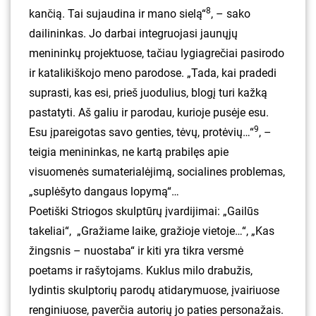
8
kančią. Tai sujaudina ir mano sielą“
, – sako
dailininkas. Jo darbai integruojasi jaunųjų
menininkų projektuose, tačiau lygiagrečiai pasirodo
ir katalikiškojo meno parodose. „Tada, kai pradedi
suprasti, kas esi, prieš juodulius, blogį turi kažką
pastatyti. Aš galiu ir parodau, kurioje pusėje esu.
9
Esu įpareigotas savo genties, tėvų, protėvių…“
, –
teigia menininkas, ne kartą prabilęs apie
visuomenės sumaterialėjimą, socialines problemas,
„suplėšyto dangaus lopymą“…
Poetiški Striogos skulptūrų įvardijimai: „Gailūs
takeliai“, „Gražiame laike, gražioje vietoje…“, „Kas
žingsnis – nuostaba“ ir kiti yra tikra versmė
poetams ir rašytojams. Kuklus milo drabužis,
lydintis skulptorių parodų atidarymuose, įvairiuose
renginiuose, paverčia autorių jo paties personažais.