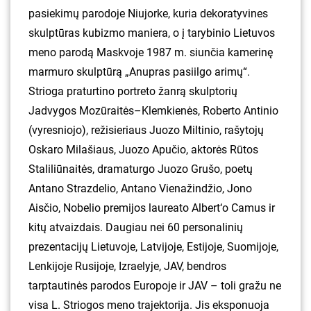
pasiekimų parodoje Niujorke, kuria dekoratyvines
skulptūras kubizmo maniera, o į tarybinio Lietuvos
meno parodą Maskvoje 1987 m. siunčia kamerinę
marmuro skulptūrą „Anupras pasiilgo arimų“.
Strioga praturtino portreto žanrą skulptorių
Jadvygos Mozūraitės–Klemkienės, Roberto Antinio
(vyresniojo), režisieriaus Juozo Miltinio, rašytojų
Oskaro Milašiaus, Juozo Apučio, aktorės Rūtos
Staliliūnaitės, dramaturgo Juozo Grušo, poetų
Antano Strazdelio, Antano Vienažindžio, Jono
Aisčio, Nobelio premijos laureato Albert‘o Camus ir
kitų atvaizdais. Daugiau nei 60 personalinių
prezentacijų Lietuvoje, Latvijoje, Estijoje, Suomijoje,
Lenkijoje Rusijoje, Izraelyje, JAV, bendros
tarptautinės parodos Europoje ir JAV – toli gražu ne
visa L. Striogos meno trajektorija. Jis eksponuoja