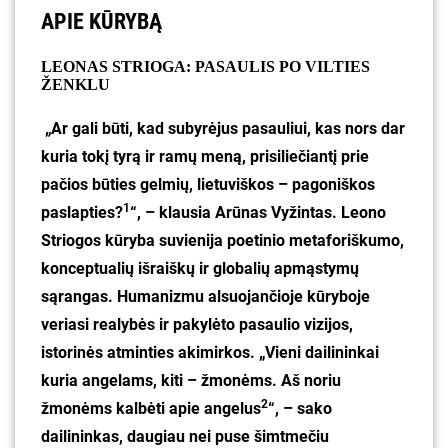
APIE KŪRYBĄ
LEONAS STRIOGA: PASAULIS PO VILTIES
ŽENKLU
„Ar gali būti, kad subyrėjus pasauliui, kas nors dar
kuria tokį tyrą ir ramų meną, prisiliečiantį prie
pačios būties gelmių, lietuviškos – pagoniškos
1
paslapties?
“, – klausia Arūnas Vyžintas. Leono
Striogos kūryba suvienija poetinio metaforiškumo,
konceptualių išraiškų ir globalių apmąstymų
sąrangas. Humanizmu alsuojančioje kūryboje
veriasi realybės ir pakylėto pasaulio vizijos,
istorinės atminties akimirkos. „Vieni dailininkai
kuria angelams, kiti – žmonėms. Aš noriu
2
žmonėms kalbėti apie angelus
“, – sako
dailininkas, daugiau nei puse šimtmečiu