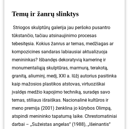
Temų ir žanrų slinktys
Striogos skulptūrų galerija jau peršoko pusantro
tūkstančio, tačiau atsinaujinimo procesas
tebesitęsia. Kokius žanrus ar temas, medžiagas ar
kompozicines sandaras labiausiai aktualizuoja
menininkas? Išbandęs dekoratyvią kamerinę ir
monumentaliąją skulptūras, marmurą, terakotą,
granitą, aliuminį, medį, XXI a. lūžį autorius pasitinka
kaip mažosios plastikos atstovas, virtuoziškai
įvaldęs medžio kapojimo techniką, suradęs savo
temas, stiliaus išraiškas. Nacionalinė kultūros ir
meno premija (2001) ženklina jo kūrybos Olimpą,
atspindi menininko tapatumą laike. Chrestomatiniai
darbai – „Sužeistas angelas“ (1988), „Išeinantis“