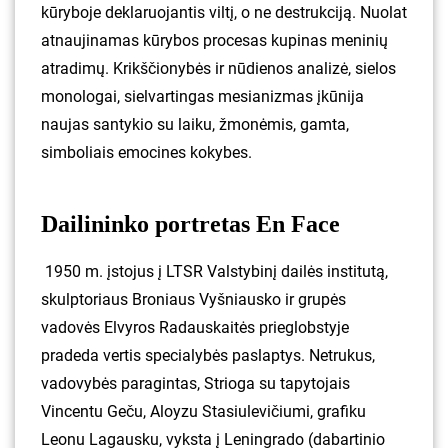
kūryboje deklaruojantis viltį, o ne destrukciją. Nuolat
atnaujinamas kūrybos procesas kupinas meninių
atradimų. Krikščionybės ir nūdienos analizė, sielos
monologai, sielvartingas mesianizmas įkūnija
naujas santykio su laiku, žmonėmis, gamta,
simboliais emocines kokybes.
Dailininko portretas En Face
1950 m. įstojus į LTSR Valstybinį dailės institutą,
skulptoriaus Broniaus Vyšniausko ir grupės
vadovės Elvyros Radauskaitės prieglobstyje
pradeda vertis specialybės paslaptys. Netrukus,
vadovybės paragintas, Strioga su tapytojais
Vincentu Geču, Aloyzu Stasiulevičiumi, grafiku
Leonu Lagausku, vyksta į Leningrado (dabartinio