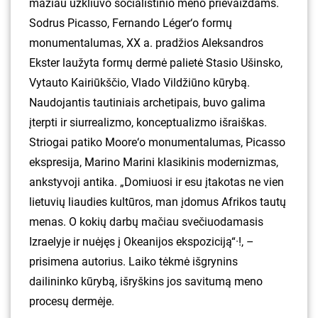
mažiau užkliuvo socialistinio meno prievaizdams.
Sodrus Picasso, Fernando Léger‘o formų
monumentalumas, XX a. pradžios Aleksandros
Ekster laužyta formų dermė palietė Stasio Ušinsko,
Vytauto Kairiūkščio, Vlado Vildžiūno kūrybą.
Naudojantis tautiniais archetipais, buvo galima
įterpti ir siurrealizmo, konceptualizmo išraiškas.
Striogai patiko Moore‘o monumentalumas, Picasso
ekspresija, Marino Marini klasikinis modernizmas,
ankstyvoji antika. „Domiuosi ir esu įtakotas ne vien
lietuvių liaudies kultūros, man įdomus Afrikos tautų
menas. O kokių darbų mačiau svečiuodamasis
Izraelyje ir nuėjęs į Okeanijos ekspoziciją“·!, –
prisimena autorius. Laiko tėkmė išgrynins
dailininko kūrybą, išryškins jos savitumą meno
procesų dermėje.