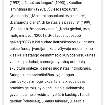
(1992), „Išdaužtas langas“ (1993), „Karalius
Išmintingasis“ (1997), „Šviesos užgauta“,
„Ateinantis“, „Medumi apsunkusi tėvo kepurė“,
„Darganota diena“, „Ir keistas šis pasaulis“ (1999),
„Paukštis ir žmogaus vaikai“, „Noriu giedoti, tėvą
motę minavoti“(2001), „Pražydusi Juozapo
galva“(2002) ir kiti sudaro lietuviškosios skulptūros
aukso fondą, įvardijami kaip vėlyvojo modernizmo
klasika. Pastarojo dešimtmečio kūrybos viršukalnes
vainikuoja darbai, sumuojantys visų autorinių
skulptūrų sintezę, idėjines nuostatas ir troškimus.
Strioga kuria atviraširdžius, lyg nuogus,
trumpakojus žmogeliukus, tarsi atklydusius iš
praeities gelmių, bylojančius apie siekiamybę
gyventi be melo, veidmainystės ir kaukių: „Tai aš
gaidau“(prieteliau), „Gailūs takeliai“, „Beširdis