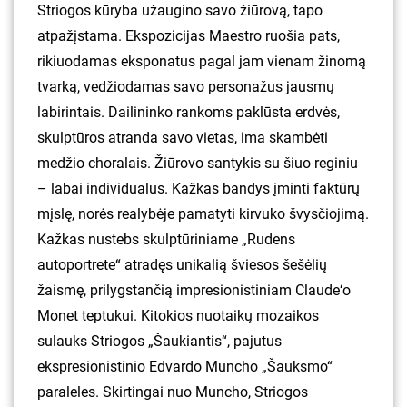
Striogos kūryba užaugino savo žiūrovą, tapo
atpažįstama. Ekspozicijas Maestro ruošia pats,
rikiuodamas eksponatus pagal jam vienam žinomą
tvarką, vedžiodamas savo personažus jausmų
labirintais. Dailininko rankoms paklūsta erdvės,
skulptūros atranda savo vietas, ima skambėti
medžio choralais. Žiūrovo santykis su šiuo reginiu
– labai individualus. Kažkas bandys įminti faktūrų
mįslę, norės realybėje pamatyti kirvuko švysčiojimą.
Kažkas nustebs skulptūriniame „Rudens
autoportrete“ atradęs unikalią šviesos šešėlių
žaismę, prilygstančią impresionistiniam Claude‘o
Monet teptukui. Kitokios nuotaikų mozaikos
sulauks Striogos „Šaukiantis“, pajutus
ekspresionistinio Edvardo Muncho „Šauksmo“
paraleles. Skirtingai nuo Muncho, Striogos