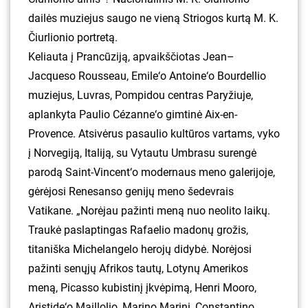
dailės muziejus saugo ne vieną Striogos kurtą M. K.
Čiurlionio portretą.
Keliauta į Prancūziją, apvaikščiotas Jean–
Jacqueso Rousseau, Emile‘o Antoine‘o Bourdellio
muziejus, Luvras, Pompidou centras Paryžiuje,
aplankyta Paulio Cézanne‘o gimtinė Aix-en-
Provence. Atsivėrus pasaulio kultūros vartams, vyko
į Norvegiją, Italiją, su Vytautu Umbrasu surengė
parodą Saint-Vincent‘o modernaus meno galerijoje,
gėrėjosi Renesanso genijų meno šedevrais
Vatikane. „Norėjau pažinti meną nuo neolito laikų.
Traukė paslaptingas Rafaelio madonų grožis,
titaniška Michelangelo herojų didybė. Norėjosi
pažinti senųjų Afrikos tautų, Lotynų Amerikos
meną, Picasso kubistinį įkvėpimą, Henri Mooro,
Aristide‘o Maillolio, Marino Marini, Constantino