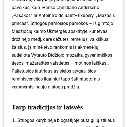
paveikūs, kaip Hanso Christiano Anderseno
„Pasakos“ ar Antoine‘o de Saint–Exupéry „Mažasis
princas“. Striogos pirmosios pamokos – iš gimtojo
Medžiočių kaimo Ukmergės apskrityje, kur tėvas
drožinėjo medį, darė dėžutes, rėmelius, vaikiškus
žaislus. Įsiminė tėvo rankomis iš akmenėlių
sudėliota Vytauto Didžiojo mozaika, gyvenimiškos
tiesos, mažaraštės valstietės – motinos laiškas…
Palietusios jautriausias sielos stygas, šios
reminiscencijos ilgainiui tapo šaltiniuotomis
versmėmis, naujų dialogų pradžia.
Tarp tradicijos ir laisvės
L. Striogos kūrybinėje biografijoje būta gilių stiliaus