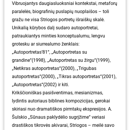
Vibruojantys daugiasluoksniai kontekstai, metaforų
paralelės, biografinių puslapių nuoplaišos – toli
gražu ne visa Striogos portretų išraiškų skalė.
Unikalią kūrybos dalį sudaro autoportretai,
patraukiantys minties konceptualumu, lengvu
grotesku ar siurrealumo ženklais:
„Autoportretas‘81“, „Autoportretas su
grandine“(1998), „Autoportretas su žirgu“(1999),
„Netikras autoportretas“(2000), „Trigubas
autoportretas“(2000), „Tikras autoportretas“(2001),
„Autoportretas“(2002) ir kiti.
Krikščioniškas pasišventimas, mesianizmas,
lydintis autoriaus biblines kompozicijas, gerokai
skiriasi nuo dramatiškos pirmtakų ekspresijos. A.
Šulskio „Sūnaus paklydėlio sugrįžime“ veriasi
drastiškos tikrovės akivarai, Striogos – meilė savo