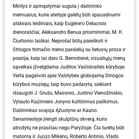
Mintys ir apmąstymai sugula į dailininko
memuarus, kurie ateityje galėtų būti spausdinami
atskirais leidiniais, kaip Eugène‘o Delacroix
dienoraščiai, Aleksandro Benua prisiminimai, M. K.
Čiurlionio laiškai. Neprošal būtų paieškoti ir
Striogos trimačio meno paralelių su lietuvių proza ir
poezija, kaip tai daro G. Bernotienė, vizualiųjų menų
sąveikas įžvelgdama Juditos Vaičiūnaitės kūryboje.
Verta pagalvoti apie Valstybės globojamą Striogos
kūrybos muziejų; taip buvo padaryta, siekiant
išsaugoti J. Grušo, Maironio, Justino Vienožinskio,
Vytauto Kazimiero Jonyno kultūrinius palikimus.
Dailininkas svajoja Ąžuolyne ar Kauno
Senamiestyje įrengti skulptūrų skverą, kuris
atrodytų ne prasčiau negu Paryžiuje. Čia turėtų būti
matoma ir Juozo Mikėno, Roberto Antinio, Vlado