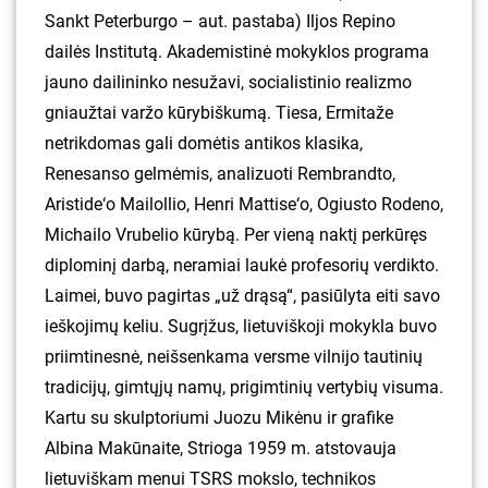
Sankt Peterburgo – aut. pastaba) Iljos Repino
dailės Institutą. Akademistinė mokyklos programa
jauno dailininko nesužavi, socialistinio realizmo
gniaužtai varžo kūrybiškumą. Tiesa, Ermitaže
netrikdomas gali domėtis antikos klasika,
Renesanso gelmėmis, analizuoti Rembrandto,
Aristide‘o Mailollio, Henri Mattise‘o, Ogiusto Rodeno,
Michailo Vrubelio kūrybą. Per vieną naktį perkūręs
diplominį darbą, neramiai laukė profesorių verdikto.
Laimei, buvo pagirtas „už drąsą“, pasiūlyta eiti savo
ieškojimų keliu. Sugrįžus, lietuviškoji mokykla buvo
priimtinesnė, neišsenkama versme vilnijo tautinių
tradicijų, gimtųjų namų, prigimtinių vertybių visuma.
Kartu su skulptoriumi Juozu Mikėnu ir grafike
Albina Makūnaite, Strioga 1959 m. atstovauja
lietuviškam menui TSRS mokslo, technikos