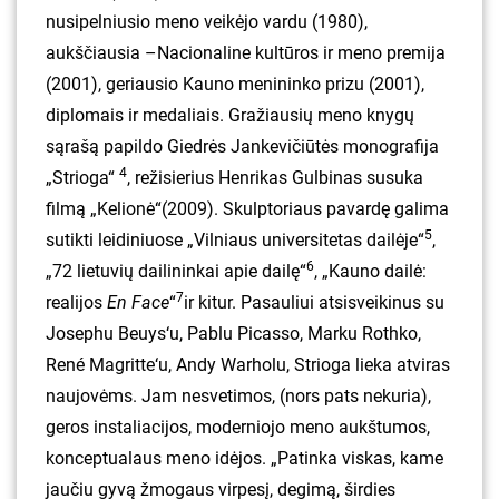
nusipelniusio meno veikėjo vardu (1980),
aukščiausia –Nacionaline kultūros ir meno premija
(2001), geriausio Kauno menininko prizu (2001),
diplomais ir medaliais. Gražiausių meno knygų
sąrašą papildo Giedrės Jankevičiūtės monografija
4
„Strioga“
, režisierius Henrikas Gulbinas susuka
filmą „Kelionė“(2009). Skulptoriaus pavardę galima
5
sutikti leidiniuose „Vilniaus universitetas dailėje“
,
6
„72 lietuvių dailininkai apie dailę“
, „Kauno dailė:
7
realijos
En Face
“
ir kitur. Pasauliui atsisveikinus su
Josephu Beuys‘u, Pablu Picasso, Marku Rothko,
René Magritte‘u, Andy Warholu, Strioga lieka atviras
naujovėms. Jam nesvetimos, (nors pats nekuria),
geros instaliacijos, moderniojo meno aukštumos,
konceptualaus meno idėjos. „Patinka viskas, kame
jaučiu gyvą žmogaus virpesį, degimą, širdies