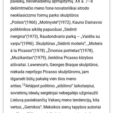
paieškų, nevienadienių apmąstymų. XX a. 7–8
dešimtmečio meno fone novatoriškai atrodo
neoklasicizmo formų parko skulptūros
„Poilsis“(1966) „Motinystė“(1972), Kauno Dainavos
poliklinikos aikštę papuošusi „Sėdinti
mergina“(1973), Raudondvario parką – „Vaidila su
varpu“(1996). Skulptūras „Sėdinti moteris“, „Moteris
à la Picasso“(1978) „Žmonos portretas“(1978),
„Muzikantas“(1979), ženklina Picasso kūrybos
atšvaitai. Lawrence‘o, Georges Braque skulptūros,
niekada neprilygo Picasso skulptūroms, jam
išgarsėti būtų pakakę vien šios meno
13
srities.
Artėjant politinio „atšilimo“ laikotarpiui,
sovietinių idealų sergėtojai nebegalėjo užgniaužti
Lietuvą pasiekiančių Vakarų meno tendencijų, kita
vertus, „Gernikos“, Meksikos sienų tapybos autoriai