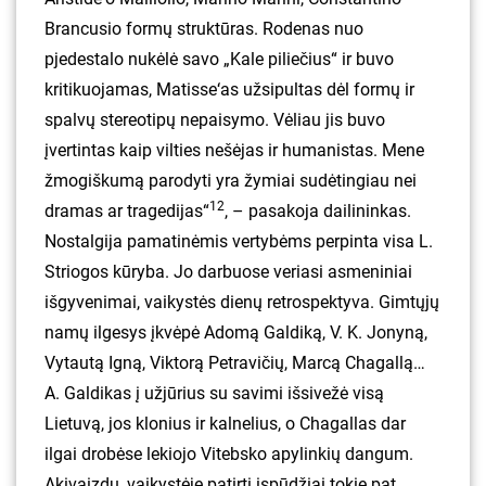
Brancusio formų struktūras. Rodenas nuo
pjedestalo nukėlė savo „Kale piliečius“ ir buvo
kritikuojamas, Matisse‘as užsipultas dėl formų ir
spalvų stereotipų nepaisymo. Vėliau jis buvo
įvertintas kaip vilties nešėjas ir humanistas. Mene
žmogiškumą parodyti yra žymiai sudėtingiau nei
12
dramas ar tragedijas“
, – pasakoja dailininkas.
Nostalgija pamatinėmis vertybėms perpinta visa L.
Striogos kūryba. Jo darbuose veriasi asmeniniai
išgyvenimai, vaikystės dienų retrospektyva. Gimtųjų
namų ilgesys įkvėpė Adomą Galdiką, V. K. Jonyną,
Vytautą Igną, Viktorą Petravičių, Marcą Chagallą…
A. Galdikas į užjūrius su savimi išsivežė visą
Lietuvą, jos klonius ir kalnelius, o Chagallas dar
ilgai drobėse lekiojo Vitebsko apylinkių dangum.
Akivaizdu, vaikystėje patirti įspūdžiai tokie pat