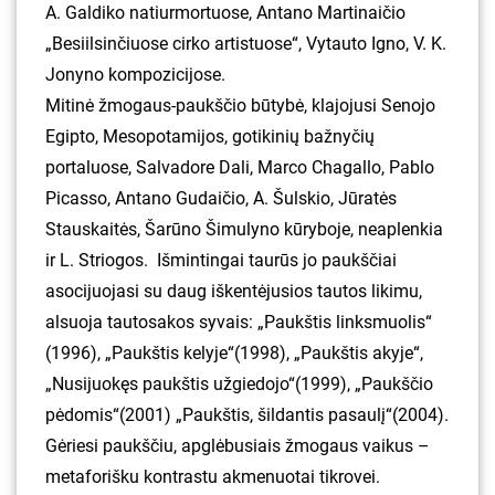
A. Galdiko natiurmortuose, Antano Martinaičio
„Besiilsinčiuose cirko artistuose“, Vytauto Igno, V. K.
Jonyno kompozicijose.
Mitinė žmogaus-paukščio būtybė, klajojusi Senojo
Egipto, Mesopotamijos, gotikinių bažnyčių
portaluose, Salvadore Dali, Marco Chagallo, Pablo
Picasso, Antano Gudaičio, A. Šulskio, Jūratės
Stauskaitės, Šarūno Šimulyno kūryboje, neaplenkia
ir L. Striogos. Išmintingai taurūs jo paukščiai
asocijuojasi su daug iškentėjusios tautos likimu,
alsuoja tautosakos syvais: „Paukštis linksmuolis“
(1996), „Paukštis kelyje“(1998), „Paukštis akyje“,
„Nusijuokęs paukštis užgiedojo“(1999), „Paukščio
pėdomis“(2001) „Paukštis, šildantis pasaulį“(2004).
Gėriesi paukščiu, apglėbusiais žmogaus vaikus –
metaforišku kontrastu akmenuotai tikrovei.