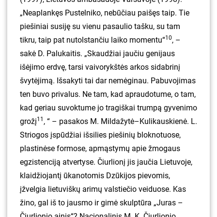
„Neaplankęs Pustelniko, nebūčiau paišęs taip. Tie
piešiniai susiję su vienu pasaulio tašku, su tam
10
tikru, taip pat nutolstančiu laiko momentu“
, –
sakė D. Palukaitis. „Skaudžiai jaučiu genijaus
išėjimo erdvę, tarsi vaivorykštės arkos sidabrinį
švytėjimą. Išsakyti tai dar nemėginau. Pabuvojimas
ten buvo privalus. Ne tam, kad apraudotume, o tam,
kad geriau suvoktume jo tragiškai trumpą gyvenimo
11
grožį
, “ – pasakos M. Mildažytė–Kulikauskienė. L.
Striogos įspūdžiai išsilies piešinių bloknotuose,
plastinėse formose, apmąstymų apie žmogaus
egzistenciją atvertyse. Čiurlionį jis jaučia Lietuvoje,
klaidžiojantį ūkanotomis Dzūkijos pievomis,
įžvelgia lietuviškų arimų valstiečio veiduose. Kas
žino, gal iš to jausmo ir gimė skulptūra „Juras –
Čiurlionio ainis“? Nacionalinis M. K. Čiurlionio