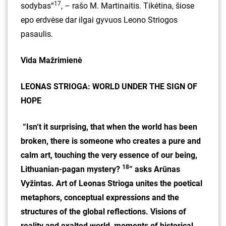
17
sodybas“
, – rašo M. Martinaitis. Tikėtina, šiose
epo erdvėse dar ilgai gyvuos Leono Striogos
pasaulis.
Vida Mažrimienė
LEONAS STRIOGA: WORLD UNDER THE SIGN OF
HOPE
“Isn‘t it surprising, that when the world has been
broken, there is someone who creates a pure and
calm art, touching the very essence of our being,
18
Lithuanian-pagan mystery?
” asks Arūnas
Vyžintas. Art of Leonas Strioga unites the poetical
metaphors, conceptual expressions and the
structures of the global reflections. Visions of
reality and exalted world, moments of historical