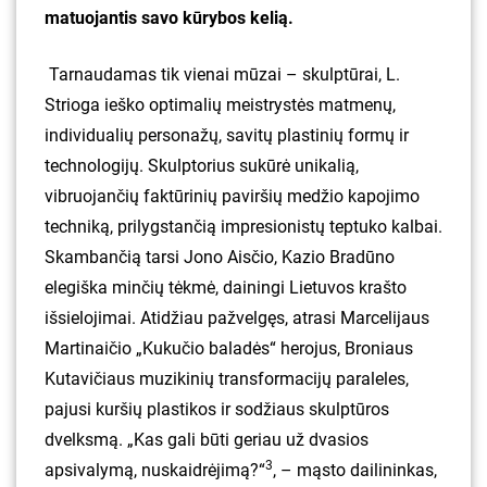
matuojantis savo kūrybos kelią.
Tarnaudamas tik vienai mūzai – skulptūrai, L.
Strioga ieško optimalių meistrystės matmenų,
individualių personažų, savitų plastinių formų ir
technologijų. Skulptorius sukūrė unikalią,
vibruojančių faktūrinių paviršių medžio kapojimo
techniką, prilygstančią impresionistų teptuko kalbai.
Skambančią tarsi Jono Aisčio, Kazio Bradūno
elegiška minčių tėkmė, dainingi Lietuvos krašto
išsielojimai. Atidžiau pažvelgęs, atrasi Marcelijaus
Martinaičio „Kukučio baladės“ herojus, Broniaus
Kutavičiaus muzikinių transformacijų paraleles,
pajusi kuršių plastikos ir sodžiaus skulptūros
dvelksmą. „Kas gali būti geriau už dvasios
3
apsivalymą, nuskaidrėjimą?“
, – mąsto dailininkas,