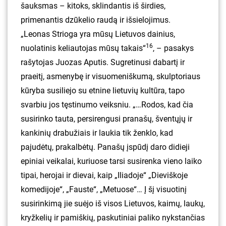
šauksmas – kitoks, sklindantis iš širdies,
primenantis dzūkelio raudą ir išsielojimus.
„Leonas Strioga yra mūsų Lietuvos dainius,
16
nuolatinis keliautojas mūsų takais“
, – pasakys
rašytojas Juozas Aputis. Sugretinusi dabartį ir
praeitį, asmenybę ir visuomeniškumą, skulptoriaus
kūryba susiliejo su etnine lietuvių kultūra, tapo
svarbiu jos tęstinumo veiksniu. „…Rodos, kad čia
susirinko tauta, persirengusi pranašų, šventųjų ir
kankinių drabužiais ir laukia tik ženklo, kad
pajudėtų, prakalbėtų. Panašų įspūdį daro didieji
epiniai veikalai, kuriuose tarsi susirenka vieno laiko
tipai, herojai ir dievai, kaip „Iliadoje“ „Dieviškoje
komedijoje“, „Fauste“, „Metuose“… Į šį visuotinį
susirinkimą jie suėjo iš visos Lietuvos, kaimų, laukų,
kryžkelių ir pamiškių, paskutiniai paliko nykstančias