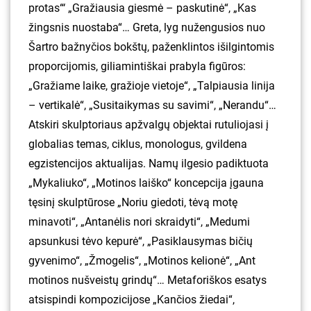
protas“‘ „Gražiausia giesmė – paskutinė“, „Kas
žingsnis nuostaba“… Greta, lyg nužengusios nuo
Šartro bažnyčios bokštų, paženklintos išilgintomis
proporcijomis, giliamintiškai prabyla figūros:
„Gražiame laike, gražioje vietoje“, „Talpiausia linija
– vertikalė“, „Susitaikymas su savimi“, „Nerandu“…
Atskiri skulptoriaus apžvalgų objektai rutuliojasi į
globalias temas, ciklus, monologus, gvildena
egzistencijos aktualijas. Namų ilgesio padiktuota
„Mykaliuko“, „Motinos laiško“ koncepcija įgauna
tęsinį skulptūrose „Noriu giedoti, tėvą motę
minavoti“, „Antanėlis nori skraidyti“, „Medumi
apsunkusi tėvo kepurė“, „Pasiklausymas bičių
gyvenimo“, „Žmogelis“, „Motinos kelionė“, „Ant
motinos nušveistų grindų“… Metaforiškos esatys
atsispindi kompozicijose „Kančios žiedai“,