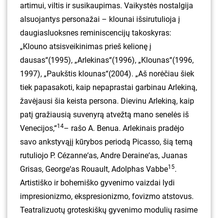
artimui, viltis ir susikaupimas. Vaikystės nostalgija
alsuojantys personažai – klounai išsirutulioja į
daugiasluoksnes reminiscencijų takoskyras:
„Klouno atsisveikinimas prieš kelionę į
dausas“(1995), „Arlekinas“(1996), „Klounas“(1996,
1997), „Paukštis klounas“(2004). „Aš norėčiau šiek
tiek papasakoti, kaip nepaprastai garbinau Arlekiną,
žavėjausi šia keista persona. Dievinu Arlekiną, kaip
patį gražiausią suvenyrą atvežtą mano senelės iš
14
Venecijos,“
– rašo A. Benua. Arlekinais pradėjo
savo ankstyvąjį kūrybos periodą Picasso, šią temą
rutuliojo P. Cézanne‘as, Andre Deraine‘as, Juanas
15
Grisas, George‘as Rouault, Adolphas Vabbe
.
Artistiško ir bohemiško gyvenimo vaizdai lydi
impresionizmo, ekspresionizmo, fovizmo atstovus.
Teatralizuotų groteskiškų gyvenimo modulių rasime