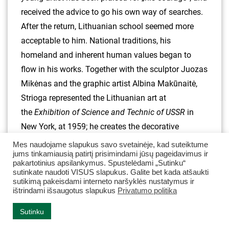
received the advice to go his own way of searches.
After the return, Lithuanian school seemed more
acceptable to him. National traditions, his
homeland and inherent human values began to
flow in his works. Together with the sculptor Juozas
Mikėnas and the graphic artist Albina Makūnaitė,
Strioga represented the Lithuanian art at
the
Exhibition of Science and Technic of USSR
in
New York, at 1959; he creates the decorative
sculptures in the manner of cubism and sends his
Mes naudojame slapukus savo svetainėje, kad suteiktume
jums tinkamiausią patirtį prisimindami jūsų pageidavimus ir
marble sculpture „Anupras Longs for the Furrowed
pakartotinius apsilankymus. Spustelėdami „Sutinku“
Fields“ to the
Soviet Lithuania‘s Art Exhibition
in
sutinkate naudoti VISUS slapukus. Galite bet kada atšaukti
sutikimą pakeisdami interneto naršyklės nustatymus ir
Moscow, at 1987.
ištrindami išsaugotus slapukus
Privatumo politika
Strioga enriched the genre of portrait by the images
Sutinku
of the sculptors Jadvyga Mozūraitė-Klemkienė and
Robertas Antinis (the senior), the stage director