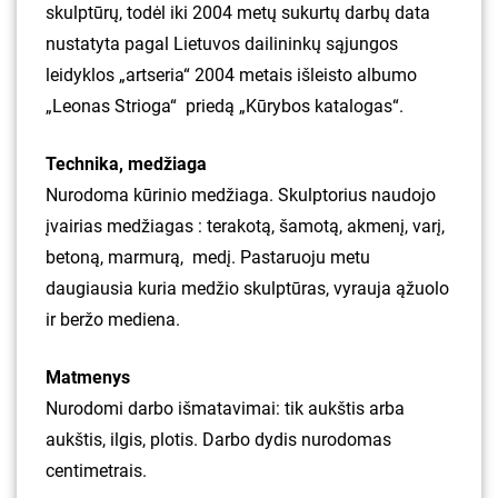
skulptūrų, todėl iki 2004 metų sukurtų darbų data
nustatyta pagal Lietuvos dailininkų sąjungos
leidyklos „artseria“ 2004 metais išleisto albumo
„Leonas Strioga“ priedą „Kūrybos katalogas“.
Technika, medžiaga
Nurodoma kūrinio medžiaga. Skulptorius naudojo
įvairias medžiagas : terakotą, šamotą, akmenį, varį,
betoną, marmurą, medį. Pastaruoju metu
daugiausia kuria medžio skulptūras, vyrauja ąžuolo
ir beržo mediena.
Matmenys
Nurodomi darbo išmatavimai: tik aukštis arba
aukštis, ilgis, plotis. Darbo dydis nurodomas
centimetrais.