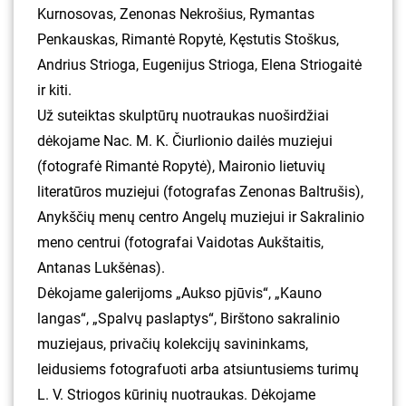
Kurnosovas, Zenonas Nekrošius, Rymantas
Penkauskas, Rimantė Ropytė, Kęstutis Stoškus,
Andrius Strioga, Eugenijus Strioga, Elena Striogaitė
ir kiti.
Už suteiktas skulptūrų nuotraukas nuoširdžiai
dėkojame Nac. M. K. Čiurlionio dailės muziejui
(fotografė Rimantė Ropytė), Maironio lietuvių
literatūros muziejui (fotografas Zenonas Baltrušis),
Anykščių menų centro Angelų muziejui ir Sakralinio
meno centrui (fotografai Vaidotas Aukštaitis,
Antanas Lukšėnas).
Dėkojame galerijoms „Aukso pjūvis“, „Kauno
langas“, „Spalvų paslaptys“, Birštono sakralinio
muziejaus, privačių kolekcijų savininkams,
leidusiems fotografuoti arba atsiuntusiems turimų
L. V. Striogos kūrinių nuotraukas. Dėkojame