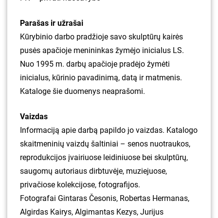
Parašas ir užrašai
Kūrybinio darbo pradžioje savo skulptūrų kairės
pusės apačioje menininkas žymėjo inicialus LS.
Nuo 1995 m. darbų apačioje pradėjo žymėti
inicialus, kūrinio pavadinimą, datą ir matmenis.
Kataloge šie duomenys neaprašomi.
Vaizdas
Informaciją apie darbą papildo jo vaizdas. Katalogo
skaitmeninių vaizdų šaltiniai – senos nuotraukos,
reprodukcijos įvairiuose leidiniuose bei skulptūrų,
saugomų autoriaus dirbtuvėje, muziejuose,
privačiose kolekcijose, fotografijos.
Fotografai Gintaras Česonis, Robertas Hermanas,
Algirdas Kairys, Algimantas Kezys, Jurijus