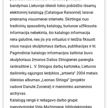
bandymas Lietuvoje išleisti tokio pobūdžio išsamų
elektroninį katalogą (Catalogue Raisonné) laisvai
prieinamą visuomenei internete. Skirtingai nuo
tradicinių spausdintų katalogų, kuriuose užfiksuota
informacija nebekinta, šio katalogo informacija
nėra galutinė, nes jis yra virtualus ir leidžia fiksuoti
visus naujus skulptoriaus darbus, publikacijas ir kt.
Pagrindiniai katalogo informacijos šaltiniai buvo
skulptoriaus žmonos Dalios Striogienės parengta
rankraštinė L. V. Striogos darbų kartoteka, Lietuvos
dailininkų sąjungos leidyklos „artseria“ 2004 metais
išleistas albumas „Leonas Strioga“ (projekto
vadovė Danutė Zovienė) ir menininko asmeninis
archyvas.
Katalogą rengė ir redagavo darbo grupė:
menotyrininkė Vida Mažrimienė, bibliotekininkės