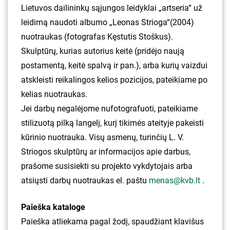
Lietuvos dailininkų sąjungos leidyklai „artseria“ už
leidimą naudoti albumo „Leonas Strioga“(2004)
nuotraukas (fotografas Kęstutis Stoškus).
Skulptūrų, kurias autorius keitė (pridėjo naują
postamentą, keitė spalvą ir pan.), arba kurių vaizdui
atskleisti reikalingos kelios pozicijos, pateikiame po
kelias nuotraukas.
Jei darbų negalėjome nufotografuoti, pateikiame
stilizuotą pilką langelį, kurį tikimės ateityje pakeisti
kūrinio nuotrauka. Visų asmenų, turinčių L. V.
Striogos skulptūrų ar informacijos apie darbus,
prašome susisiekti su projekto vykdytojais arba
atsiųsti darbų nuotraukas el. paštu
menas@kvb.lt
.
Paieška kataloge
Paieška atliekama pagal žodį, spaudžiant klavišus