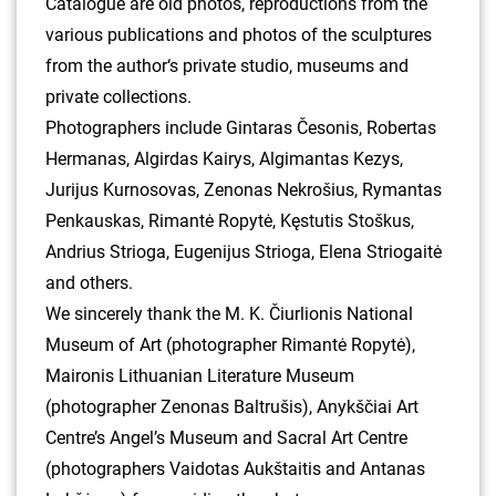
Catalogue are old photos, reproductions from the
various publications and photos of the sculptures
from the author‘s private studio, museums and
private collections.
Photographers include Gintaras Česonis, Robertas
Hermanas, Algirdas Kairys, Algimantas Kezys,
Jurijus Kurnosovas, Zenonas Nekrošius, Rymantas
Penkauskas, Rimantė Ropytė, Kęstutis Stoškus,
Andrius Strioga, Eugenijus Strioga, Elena Striogaitė
and others.
We sincerely thank the M. K. Čiurlionis National
Museum of Art (photographer Rimantė Ropytė),
Maironis Lithuanian Literature Museum
(photographer Zenonas Baltrušis), Anykščiai Art
Centre’s Angel’s Museum and Sacral Art Centre
(photographers Vaidotas Aukštaitis and Antanas