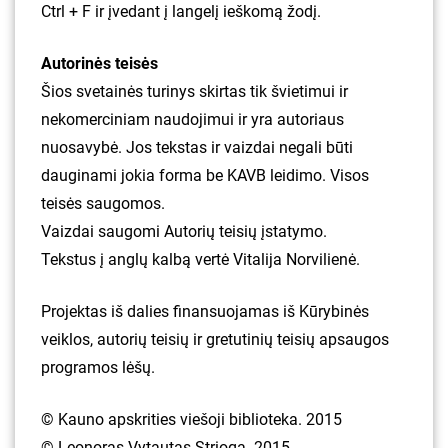
Ctrl + F ir įvedant į langelį ieškomą žodį.
Autorinės teisės
Šios svetainės turinys skirtas tik švietimui ir
nekomerciniam naudojimui ir yra autoriaus
nuosavybė. Jos tekstas ir vaizdai negali būti
dauginami jokia forma be KAVB leidimo. Visos
teisės saugomos.
Vaizdai saugomi Autorių teisių įstatymo.
Tekstus į anglų kalbą vertė Vitalija Norvilienė.
Projektas iš dalies finansuojamas iš Kūrybinės
veiklos, autorių teisių ir gretutinių teisių apsaugos
programos lėšų.
© Kauno apskrities viešoji biblioteka. 2015
© Leonoras Vytautas Strioga. 2015