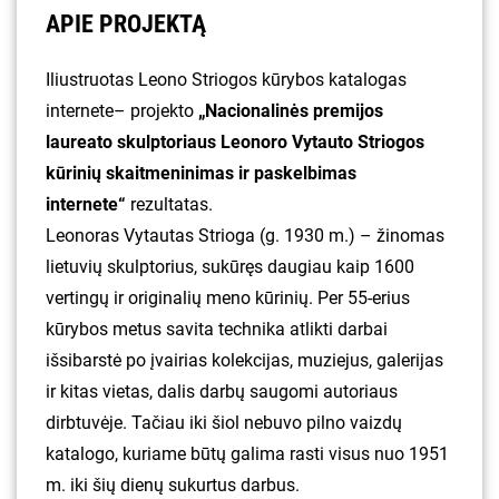
APIE PROJEKTĄ
Iliustruotas Leono Striogos kūrybos katalogas
internete– projekto
„Nacionalinės premijos
laureato skulptoriaus Leonoro Vytauto Striogos
kūrinių skaitmeninimas ir paskelbimas
internete“
rezultatas.
Leonoras Vytautas Strioga (g. 1930 m.) – žinomas
lietuvių skulptorius, sukūręs daugiau kaip 1600
vertingų ir originalių meno kūrinių. Per 55-erius
kūrybos metus savita technika atlikti darbai
išsibarstė po įvairias kolekcijas, muziejus, galerijas
ir kitas vietas, dalis darbų saugomi autoriaus
dirbtuvėje. Tačiau iki šiol nebuvo pilno vaizdų
katalogo, kuriame būtų galima rasti visus nuo 1951
m. iki šių dienų sukurtus darbus.