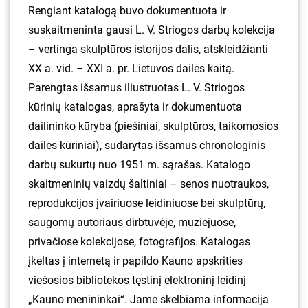
Rengiant katalogą buvo dokumentuota ir
suskaitmeninta gausi L. V. Striogos darbų kolekcija
– vertinga skulptūros istorijos dalis, atskleidžianti
XX a. vid. – XXI a. pr. Lietuvos dailės kaitą.
Parengtas išsamus iliustruotas L. V. Striogos
kūrinių katalogas, aprašyta ir dokumentuota
dailininko kūryba (piešiniai, skulptūros, taikomosios
dailės kūriniai), sudarytas išsamus chronologinis
darbų sukurtų nuo 1951 m. sąrašas. Katalogo
skaitmeninių vaizdų šaltiniai – senos nuotraukos,
reprodukcijos įvairiuose leidiniuose bei skulptūrų,
saugomų autoriaus dirbtuvėje, muziejuose,
privačiose kolekcijose, fotografijos. Katalogas
įkeltas į internetą ir papildo Kauno apskrities
viešosios bibliotekos tęstinį elektroninį leidinį
„Kauno menininkai“. Jame skelbiama informacija