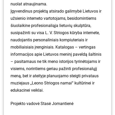
nuolat atnaujinama.
Įgyvendinus projektą atsirado galimybė Lietuvos ir
užsienio interneto vartotojams, besidomintiems
šiuolaikine profesionaliąja lietuvių skulptūra,
susipažinti su visa L. V. Striogos kūryba internete,
naudojantis personaliniais kompiuteriais ir
mobiliaisiais įrenginiais. Katalogas – vertingas
informacijos apie Lietuvos meninį paveldą šaltinis
– pasitarnaus ne tik meno istorijos tyrinėtojams ir
visiems, norintiems geriau pažinti profesionalųjį
meną, bet ir ateityje planuojamo steigti privataus
muziejaus „Leono Striogos namai“ kultūrinei ir
edukacinei veiklai.
Projekto vadovė Stasė Jomantienė